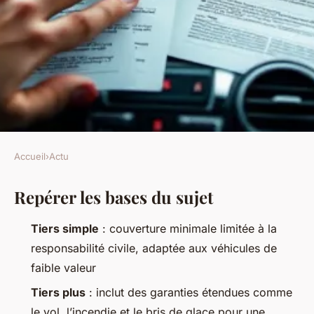
Accueil
›
Actu
ACTU
Repérer les bases du sujet
Guide comparatif des
assurances pour véhicules :
Tiers simple
: couverture minimale limitée à la
tiers simple vs tiers plus
responsabilité civile, adaptée aux véhicules de
faible valeur
Gordon
•
01/04/2026 17:38
•
8 min de lecture
Tiers plus
: inclut des garanties étendues comme
le vol, l’incendie et le bris de glace pour une