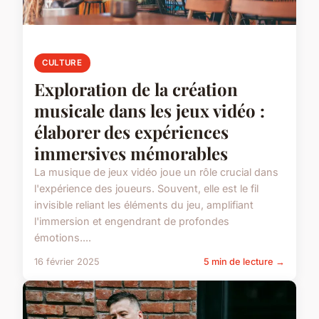
CULTURE
Exploration de la création
musicale dans les jeux vidéo :
élaborer des expériences
immersives mémorables
La musique de jeux vidéo joue un rôle crucial dans
l'expérience des joueurs. Souvent, elle est le fil
invisible reliant les éléments du jeu, amplifiant
l'immersion et engendrant de profondes
émotions....
16 février 2025
5 min de lecture →