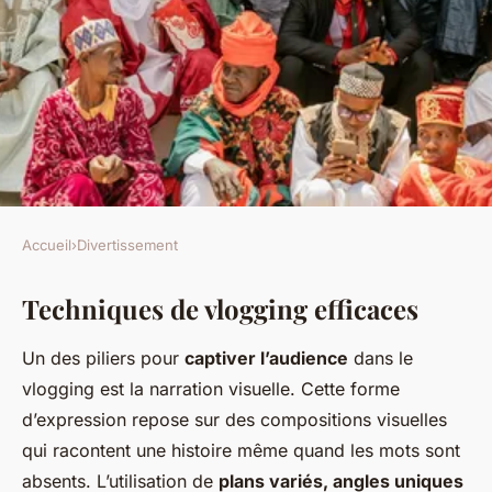
Accueil
›
Divertissement
DIVERTISSEMENT
Techniques de vlogging efficaces
Explorez l"art du vlog :
captivez votre audience avec
Un des piliers pour
captiver l’audience
dans le
les trésors des traditions
vlogging est la narration visuelle. Cette forme
artisanales locales
d’expression repose sur des compositions visuelles
qui racontent une histoire même quand les mots sont
Noham
•
16 février 2025
•
5 min de lecture
absents. L’utilisation de
plans variés, angles uniques