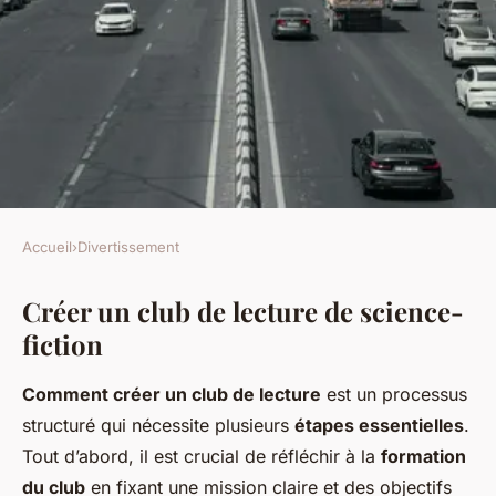
Accueil
›
Divertissement
DIVERTISSEMENT
Créer un club de lecture de science-
Lancez votre club de lecture
fiction
de science-fiction : un guide
incontournable pour des
Comment créer un club de lecture
est un processus
échanges thématiques
structuré qui nécessite plusieurs
étapes essentielles
.
passionnants !
Tout d’abord, il est crucial de réfléchir à la
formation
du club
en fixant une mission claire et des objectifs