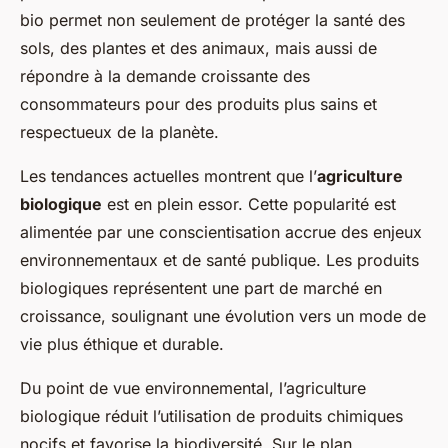
Noham
•
16 février 2025
•
7 min de lecture
bio permet non seulement de protéger la santé des
sols, des plantes et des animaux, mais aussi de
répondre à la demande croissante des
consommateurs pour des produits plus sains et
respectueux de la planète.
Les tendances actuelles montrent que l’
agriculture
biologique
est en plein essor. Cette popularité est
alimentée par une conscientisation accrue des enjeux
environnementaux et de santé publique. Les produits
biologiques représentent une part de marché en
croissance, soulignant une évolution vers un mode de
vie plus éthique et durable.
Du point de vue environnemental, l’agriculture
biologique réduit l’utilisation de produits chimiques
nocifs et favorise la biodiversité. Sur le plan