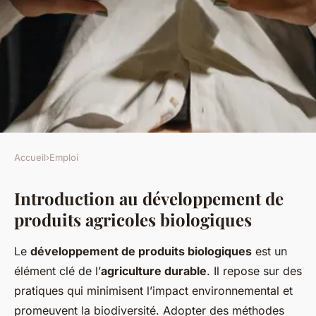
Accueil
›
Emploi
EMPLOI
Introduction au développement de
Maîtriser l"art du
produits agricoles biologiques
développement de produits
agricoles biologiques :
Le
développement de produits biologiques
est un
devenez un expert
élément clé de l’
agriculture durable
. Il repose sur des
incontournable !
pratiques qui minimisent l’impact environnemental et
promeuvent la biodiversité. Adopter des méthodes